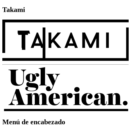
Takami
Menú de encabezado