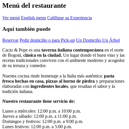
Menú del restaurante
Ver menú
English menu
Califique su Experiencia
Aquí también puede
Reservar
Pedir domicilio o para Pick-up
Un Domicilio Un Árbol
Cacio & Pepe es una
taverna italiana contemporánea
en el norte
de Bogotá,
clásica en la ciudad.
Un lugar donde el buen vino y las
recetas tradicionales conviven con el ambiente moderno y acogedor
de su terraza y comedor.
Nuestra cocina rinde homenaje a la Italia más auténtica:
pasta
fresca hechas en casa, pizzas al horno de piedra
y preparaciones
elaboradas con
ingredientes locales
, que resaltan el sabor y la
tradición italiana.
Nuestro restaurante tiene servicio de:
Lunes a miércoles: 12:00 p.m. a 10:00 p.m.
Jueves a sábado: 12:00 p.m. a 11:00 p.m.
Domingos y festivos: 12:00 p.m. a 9:00 p.m.
Lunes festivos: 12:00 p.m. a 5:00 p.m.