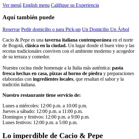
Ver menú
English menu
Califique su Experiencia
Aquí también puede
Reservar
Pedir domicilio o para Pick-up
Un Domicilio Un Árbol
Cacio & Pepe es una
taverna italiana contemporánea
en el norte
de Bogotá,
clásica en la ciudad.
Un lugar donde el buen vino y las
recetas tradicionales conviven con el ambiente moderno y acogedor
de su terraza y comedor.
Nuestra cocina rinde homenaje a la Italia más auténtica:
pasta
fresca hechas en casa, pizzas al horno de piedra
y preparaciones
elaboradas con
ingredientes locales
, que resaltan el sabor y la
tradición italiana.
Nuestro restaurante tiene servicio de:
Lunes a miércoles: 12:00 p.m. a 10:00 p.m.
Jueves a sábado: 12:00 p.m. a 11:00 p.m.
Domingos y festivos: 12:00 p.m. a 9:00 p.m.
Lunes festivos: 12:00 p.m. a 5:00 p.m.
Lo imperdible de Cacio & Pepe