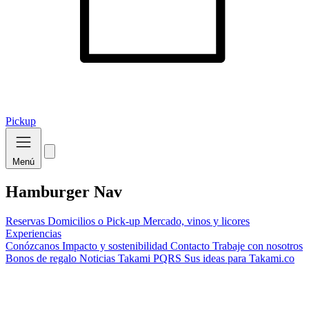
Pickup
Menú
Hamburger Nav
Reservas
Domicilios o Pick-up
Mercado, vinos y licores
Experiencias
Conózcanos
Impacto y sostenibilidad
Contacto
Trabaje con nosotros
Bonos de regalo
Noticias Takami
PQRS
Sus ideas para Takami.co