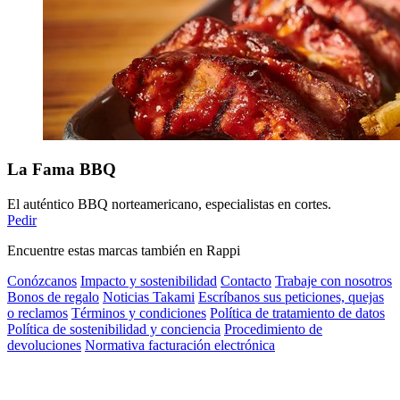
La Fama BBQ
El auténtico BBQ norteamericano, especialistas en cortes.
Pedir
Encuentre estas marcas también en Rappi
Conózcanos
Impacto y sostenibilidad
Contacto
Trabaje con nosotros
Bonos de regalo
Noticias Takami
Escríbanos sus peticiones, quejas
o reclamos
Términos y condiciones
Política de tratamiento de datos
Política de sostenibilidad y conciencia
Procedimiento de
devoluciones
Normativa facturación electrónica