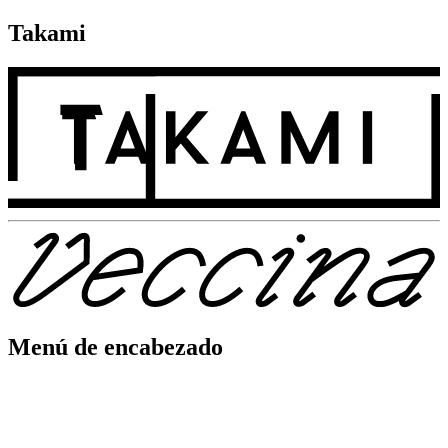
Takami
Menú de encabezado