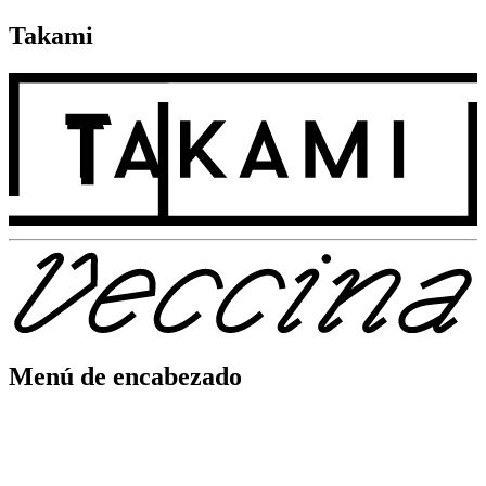
Takami
Menú de encabezado