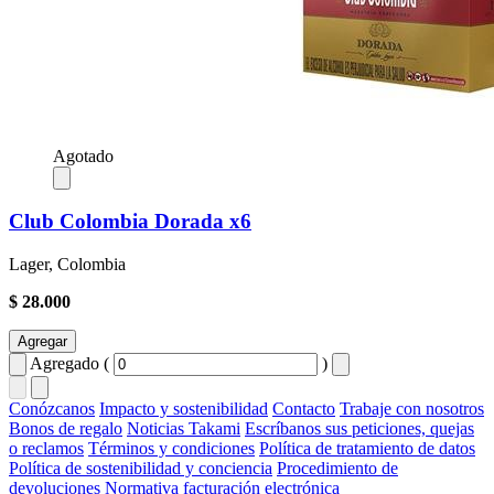
Agotado
Club Colombia Dorada x6
Lager, Colombia
$ 28.000
Agregar
Agregado (
)
Conózcanos
Impacto y sostenibilidad
Contacto
Trabaje con nosotros
Bonos de regalo
Noticias Takami
Escríbanos sus peticiones, quejas
o reclamos
Términos y condiciones
Política de tratamiento de datos
Política de sostenibilidad y conciencia
Procedimiento de
devoluciones
Normativa facturación electrónica