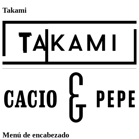
Takami
Menú de encabezado