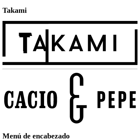
Takami
Menú de encabezado