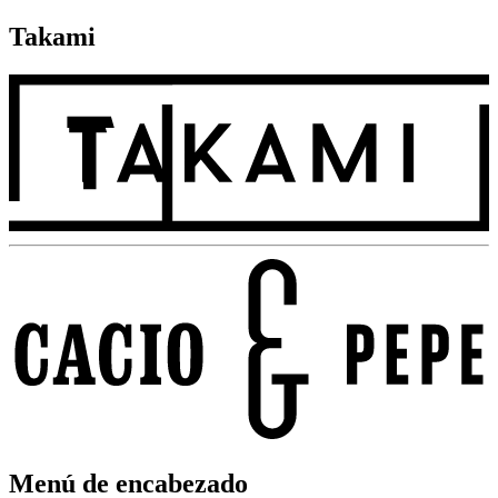
Takami
Menú de encabezado