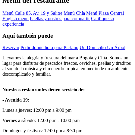
Menú del restaurante
Menú Calle 85, Av. 19 y Salitre
Menú Chía
Menú Plaza Central
English menu
Paellas y postres para compartir
Califique su
experiencia
Aquí también puede
Reservar
Pedir domicilio o para Pick-up
Un Domicilio Un Árbol
Llevamos la alegría y frescura del mar a Bogotá y Chía. Somos un
lugar para disfrutar de pescados frescos, ceviches, paellas y tiraditos
al son de la música y el recuerdo tropical en medio de un ambiente
descomplicado y familiar.
Nuestros restaurantes tienen servicio de:
- Avenida 19:
Lunes a jueves: 12:00 pm a 9:00 pm
Viernes a sábado: 12:00 p.m - 10:00 p.m
Domingos y festivos: 12:00 pm a 8:30 pm