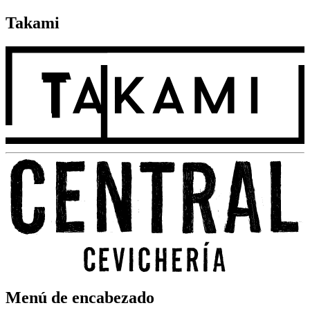
Takami
Menú de encabezado