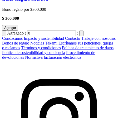
Bono regalo por $300.000
$ 300.000
Agregar
Agregado (
)
Conózcanos
Impacto y sostenibilidad
Contacto
Trabaje con nosotros
Bonos de regalo
Noticias Takami
Escríbanos sus peticiones, quejas
o reclamos
Términos y condiciones
Política de tratamiento de datos
Política de sostenibilidad y conciencia
Procedimiento de
devoluciones
Normativa facturación electrónica