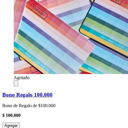
Agotado
Bono Regalo 100.000
Bono de Regalo de $100.000
$ 100.000
Agregar