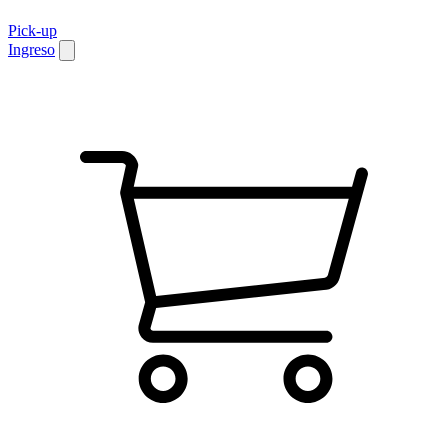
Pick-up
Ingreso