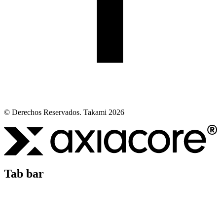
© Derechos Reservados. Takami 2026
Tab bar