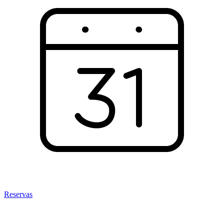
Reservas