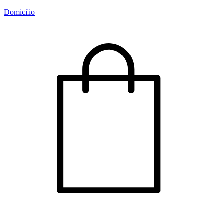
Domicilio