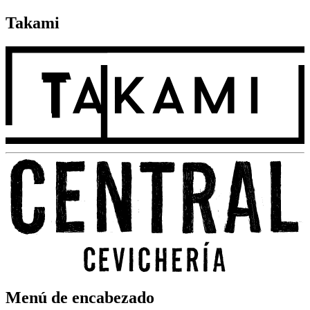
Takami
Menú de encabezado