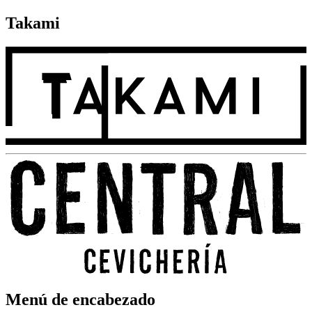
Takami
Menú de encabezado