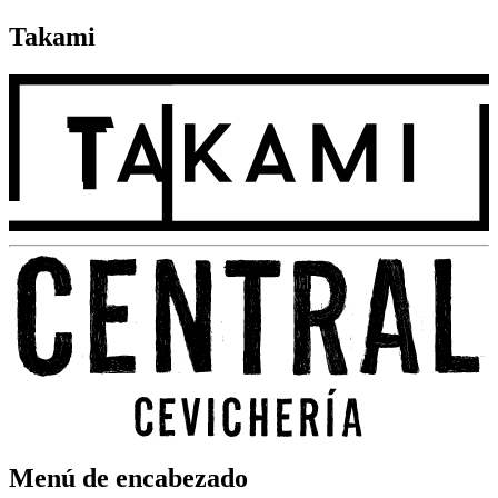
Takami
Menú de encabezado