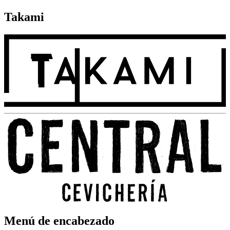
Takami
Menú de encabezado