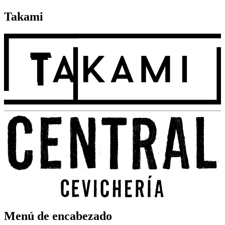
Takami
Menú de encabezado