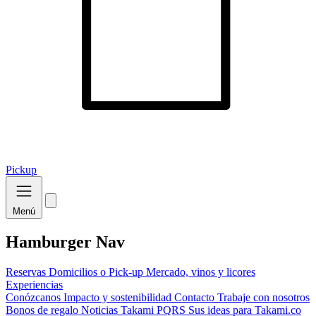
Pickup
Menú
Hamburger Nav
Reservas
Domicilios o Pick-up
Mercado, vinos y licores
Experiencias
Conózcanos
Impacto y sostenibilidad
Contacto
Trabaje con nosotros
Bonos de regalo
Noticias Takami
PQRS
Sus ideas para Takami.co