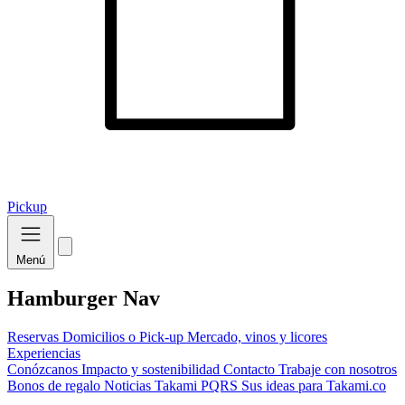
Pickup
Menú
Hamburger Nav
Reservas
Domicilios o Pick-up
Mercado, vinos y licores
Experiencias
Conózcanos
Impacto y sostenibilidad
Contacto
Trabaje con nosotros
Bonos de regalo
Noticias Takami
PQRS
Sus ideas para Takami.co