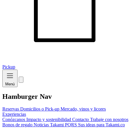
Pickup
Menú
Hamburger Nav
Reservas
Domicilios o Pick-up
Mercado, vinos y licores
Experiencias
Conózcanos
Impacto y sostenibilidad
Contacto
Trabaje con nosotros
Bonos de regalo
Noticias Takami
PQRS
Sus ideas para Takami.co