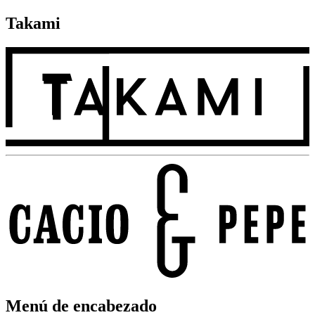
Takami
Menú de encabezado