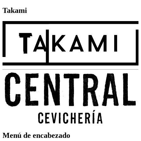
Takami
Menú de encabezado