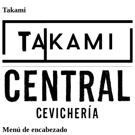
Takami
Menú de encabezado