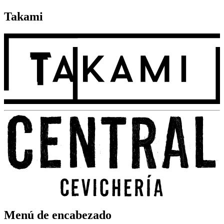
Takami
Menú de encabezado