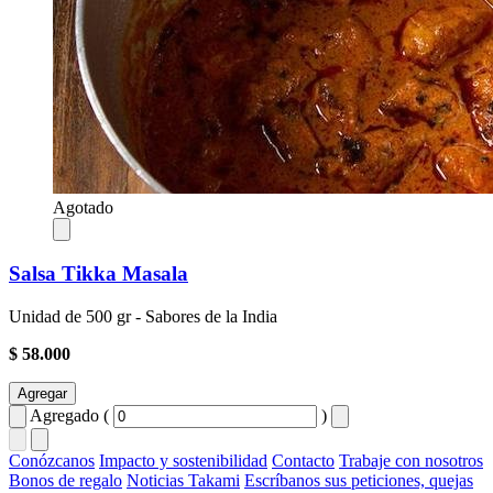
Agotado
Salsa Tikka Masala
Unidad de 500 gr - Sabores de la India
$ 58.000
Agregar
Agregado (
)
Conózcanos
Impacto y sostenibilidad
Contacto
Trabaje con nosotros
Bonos de regalo
Noticias Takami
Escríbanos sus peticiones, quejas