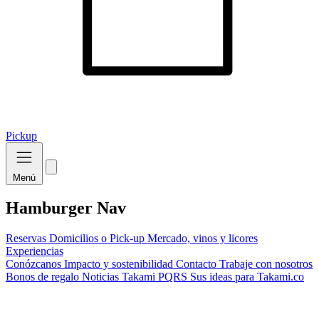
Pickup
Menú
Hamburger Nav
Reservas
Domicilios o Pick-up
Mercado, vinos y licores
Experiencias
Conózcanos
Impacto y sostenibilidad
Contacto
Trabaje con nosotros
Bonos de regalo
Noticias Takami
PQRS
Sus ideas para Takami.co