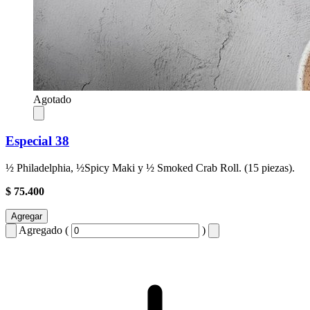
Agotado
Especial 38
½ Philadelphia, ½Spicy Maki y ½ Smoked Crab Roll. (15 piezas).
$ 75.400
Agregar
Agregado (
)