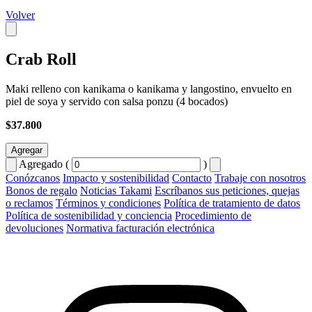
Volver
Crab Roll
Maki relleno con kanikama o kanikama y langostino, envuelto en
piel de soya y servido con salsa ponzu (4 bocados)
$37.800
Agregar
Agregado (
)
Conózcanos
Impacto y sostenibilidad
Contacto
Trabaje con nosotros
Bonos de regalo
Noticias Takami
Escríbanos sus peticiones, quejas
o reclamos
Términos y condiciones
Política de tratamiento de datos
Política de sostenibilidad y conciencia
Procedimiento de
devoluciones
Normativa facturación electrónica