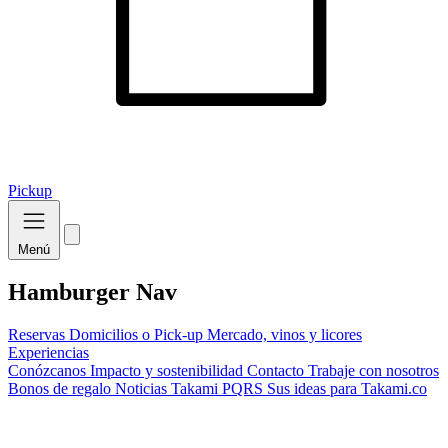
Pickup
Menú
Hamburger Nav
Reservas
Domicilios o Pick-up
Mercado, vinos y licores
Experiencias
Conózcanos
Impacto y sostenibilidad
Contacto
Trabaje con nosotros
Bonos de regalo
Noticias Takami
PQRS
Sus ideas para Takami.co