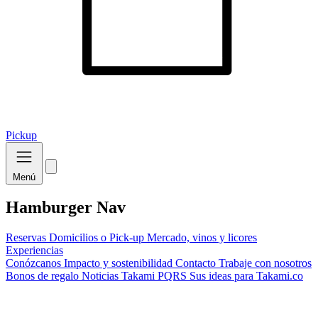
Pickup
Menú
Hamburger Nav
Reservas
Domicilios o Pick-up
Mercado, vinos y licores
Experiencias
Conózcanos
Impacto y sostenibilidad
Contacto
Trabaje con nosotros
Bonos de regalo
Noticias Takami
PQRS
Sus ideas para Takami.co