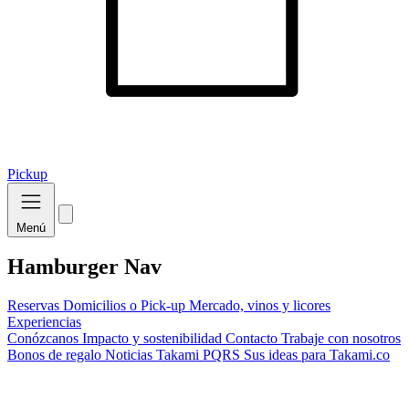
Pickup
Menú
Hamburger Nav
Reservas
Domicilios o Pick-up
Mercado, vinos y licores
Experiencias
Conózcanos
Impacto y sostenibilidad
Contacto
Trabaje con nosotros
Bonos de regalo
Noticias Takami
PQRS
Sus ideas para Takami.co