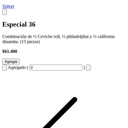
Volver
Especial 36
Combinación de ½ Ceviche roll, ½ philadelphia y ½ california
dinamita. (15 piezas)
$61.400
Agregar
Agregado (
)