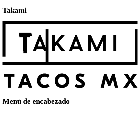
Takami
Menú de encabezado