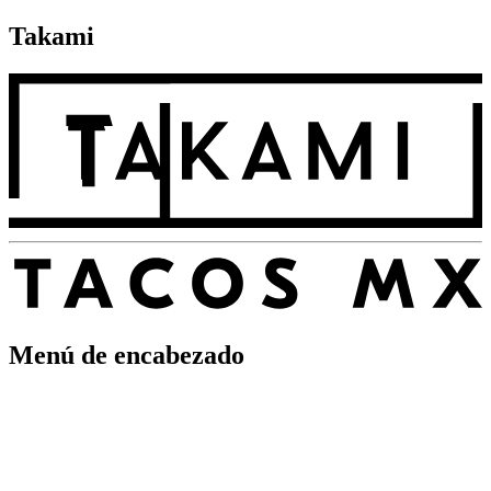
Takami
Menú de encabezado