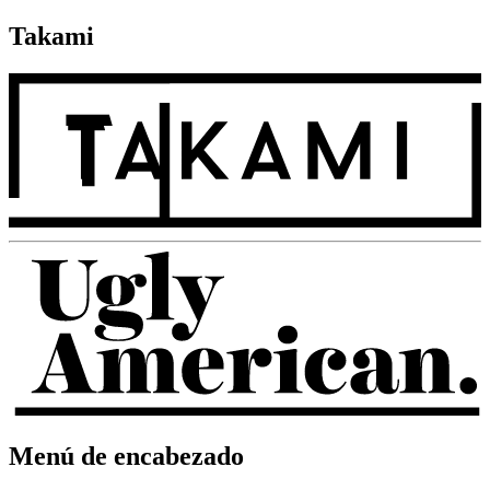
Takami
Menú de encabezado