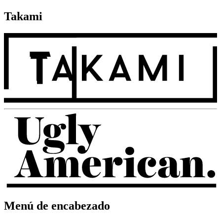
Takami
Menú de encabezado