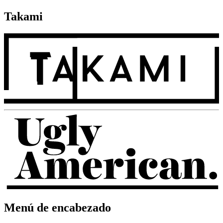
Takami
Menú de encabezado