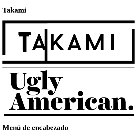
Takami
Menú de encabezado