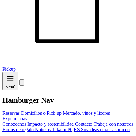
Pickup
Menú
Hamburger Nav
Reservas
Domicilios o Pick-up
Mercado, vinos y licores
Experiencias
Conózcanos
Impacto y sostenibilidad
Contacto
Trabaje con nosotros
Bonos de regalo
Noticias Takami
PQRS
Sus ideas para Takami.co