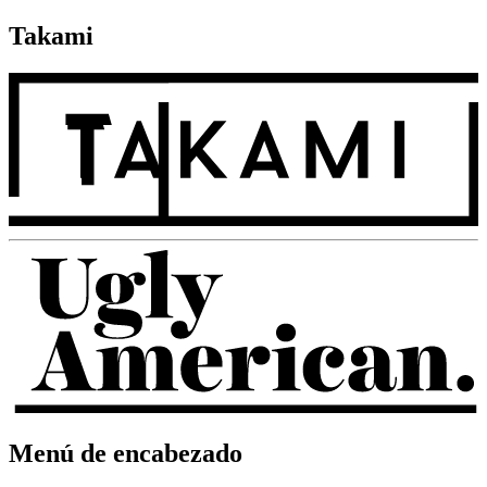
Takami
Menú de encabezado