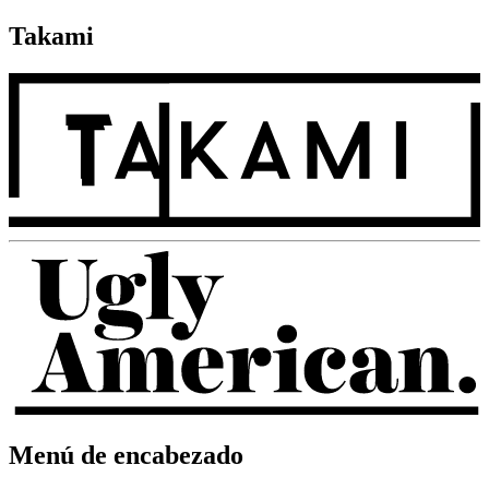
Takami
Menú de encabezado