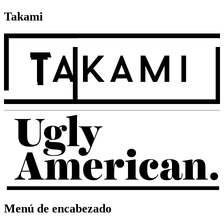
Takami
Menú de encabezado