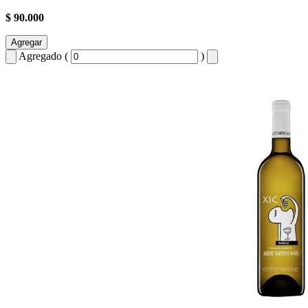
$ 90.000
Agregar
Agregado (
)