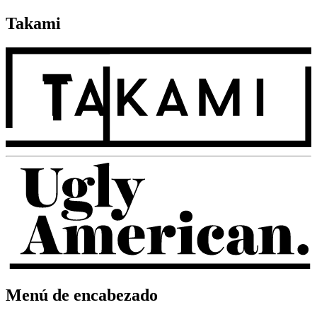
Takami
Menú de encabezado