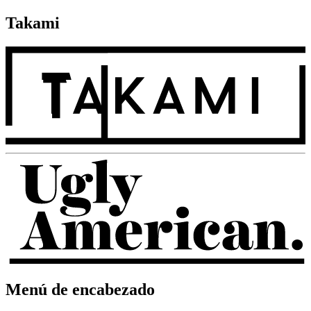
Takami
Menú de encabezado