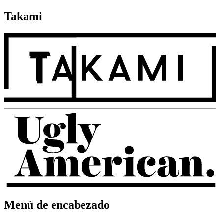
Takami
Menú de encabezado