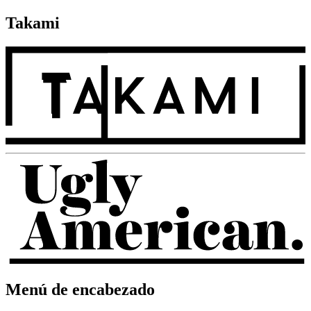
Takami
Menú de encabezado