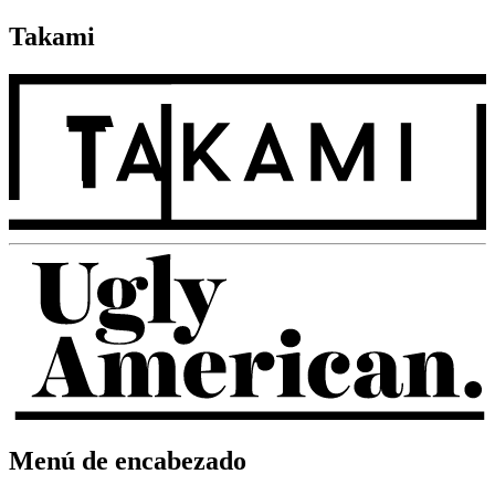
Takami
Menú de encabezado