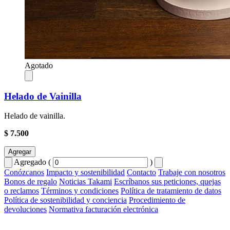
Agotado
Helado de Vainilla
Helado de vainilla.
$ 7.500
Agregar
Agregado (
)
Conózcanos
Impacto y sostenibilidad
Contacto
Trabaje con nosotros
Bonos de regalo
Noticias Takami
Escríbanos sus peticiones, quejas
o reclamos
Términos y condiciones
Política de tratamiento de datos
Política de sostenibilidad y conciencia
Procedimiento de
devoluciones
Normativa facturación electrónica